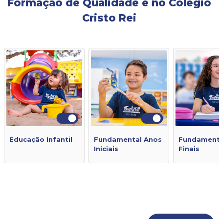
Formação de Qualidade é no Colégio
Cristo Rei
Educação Infantil
Fundamental Anos
Fundament
Iniciais
Finais