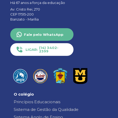
Há 67 anos a força da educação
Av. Cristo Rei, 270
CEP 17515-200
Banzato -
Marília
Fale pelo WhatsApp
(14) 3402-
LIGAR:
2399
O colégio
Princípios Educacionais
Sistema de Gestão da Qualidade
Sistema Anglo de Ensino