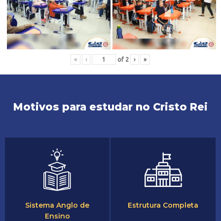
«
‹
of
2
›
»
Motivos para estudar no Cristo Rei
Sistema Anglo de
Estrutura Completa
Ensino