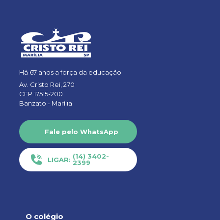
Há 67 anos a força da educação
Av. Cristo Rei, 270
CEP 17515-200
Banzato -
Marília
Fale pelo WhatsApp
(14) 3402-
LIGAR:
2399
O colégio