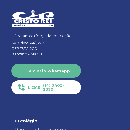
Há 67 anos a força da educação
Av. Cristo Rei, 270
CEP 17515-200
Banzato -
Marília
Fale pelo WhatsApp
(14) 3402-
LIGAR:
2399
O colégio
Princípios Educacionais