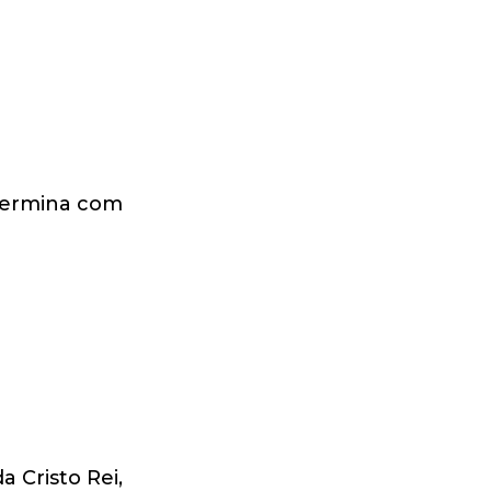
 termina com
LADAS
a Cristo Rei,