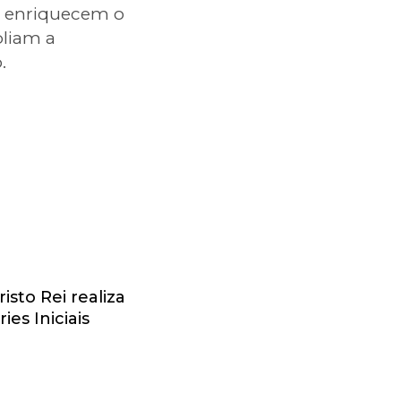
s enriquecem o
pliam a
.
isto Rei realiza
es Iniciais