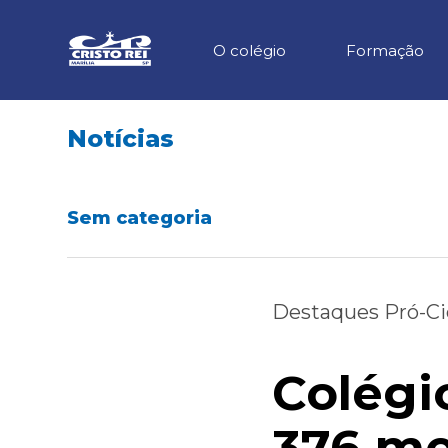
O colégio
Formação
Notícias
Sem categoria
Destaques Pró-Ci
Colégi
376 me