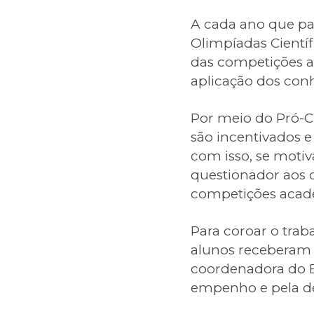
A cada ano que pas
Olimpíadas Científ
das competições a
aplicação dos con
Por meio do Pró-C
são incentivados e
com isso, se moti
questionador aos c
competições acadê
Para coroar o trab
alunos receberam 
coordenadora do E
empenho e pela de