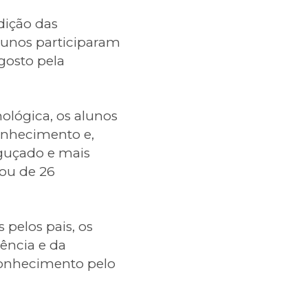
dição das
lunos participaram
gosto pela
ológica, os alunos
conhecimento e,
guçado e mais
pou de 26
 pelos pais, os
ência e da
conhecimento pelo