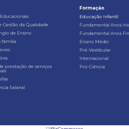
Formação
 Educacionais
Educação Infantil
e Gestão da Qualidade
Fundamental Anos Inic
nglo de Ensino
Fundamental Anos Fin
 família
Ensino Médio
ores
Pré-Vestibular
ória
Internacional
e prestação de serviços
Pró-Ciência
ais
file
cia Salarial