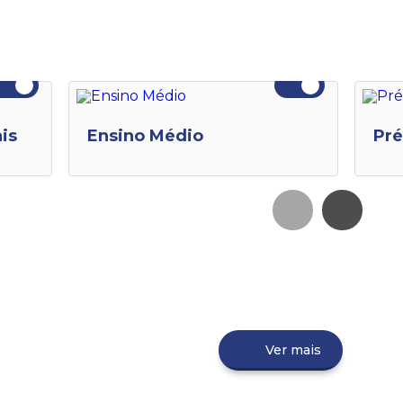
is
Ensino Médio
Pré
Ver mais