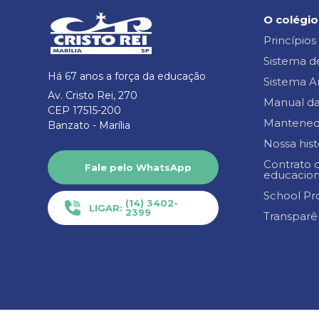
O colégio
Princípios
Sistema d
Há 67 anos a força da educação
Sistema A
Av. Cristo Rei, 270
Manual da
CEP 17515-200
Mantened
Banzato -
Marília
Nossa hist
Contrato d
Fale pelo WhatsApp
educacion
School Pro
(14) 3402-
LIGAR:
2399
Transparên