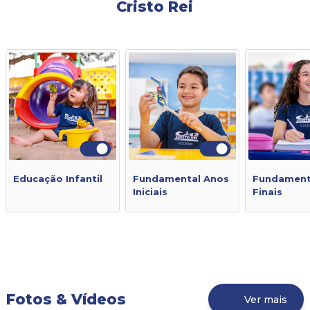
Cristo Rei
Educação Infantil
Fundamental Anos
Fundament
Iniciais
Finais
Fotos & Vídeos
Ver mais