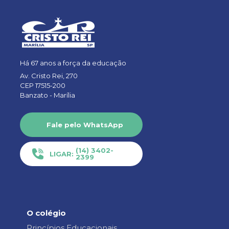
Há 67 anos a força da educação
Av. Cristo Rei, 270
CEP 17515-200
Banzato -
Marília
Fale pelo WhatsApp
(14) 3402-
LIGAR:
2399
O colégio
Princípios Educacionais