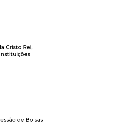
LADAS
a Cristo Rei,
nstituições
ONAL
essão de Bolsas