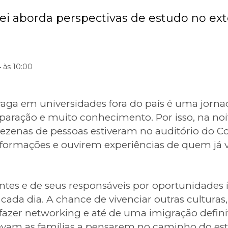
Rei aborda perspectivas de estudo no exte
 às 10:00
aga em universidades fora do país é uma jorna
aração e muito conhecimento. Por isso, na noit
dezenas de pessoas estiveram no auditório do Co
formações e ouvirem experiências de quem já v
ntes e de seus responsáveis por oportunidades 
cada dia. A chance de vivenciar outras culturas
 fazer networking e até de uma imigração defini
evam as famílias a pensarem no caminho do est