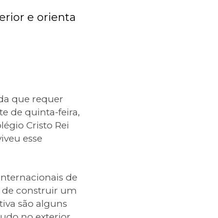
rior e orienta
da que requer
e de quinta-feira,
légio Cristo Rei
iveu esse
internacionais de
, de construir um
tiva são alguns
udo no exterior.