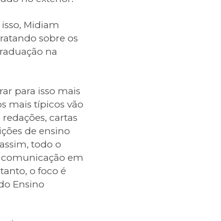
 isso, Midiam
tratando sobre os
graduação na
ar para isso mais
os mais típicos vão
 redações, cartas
ições de ensino
 assim, todo o
 de comunicação em
anto, o foco é
 do Ensino