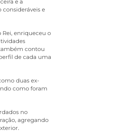
eira e a
o consideráveis e
o Rei, enriqueceu o
tividades
le também contou
perfil de cada uma
 como duas ex-
atando como foram
ordados no
aração, agregando
xterior.