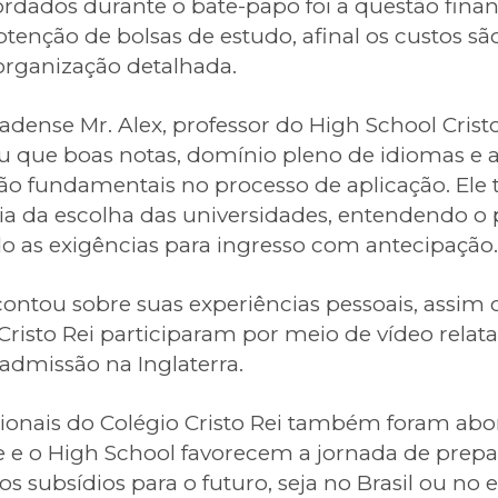
dados durante o bate-papo foi a questão financ
btenção de bolsas de estudo, afinal os custos sã
ganização detalhada.
dense Mr. Alex, professor do High School Crist
ou que boas notas, domínio pleno de idiomas e a
 são fundamentais no processo de aplicação. E
ia da escolha das universidades, entendendo o 
o as exigências para ingresso com antecipação.
ontou sobre suas experiências pessoais, assim
 Cristo Rei participaram por meio de vídeo rel
admissão na Inglaterra.
cionais do Colégio Cristo Rei também foram ab
e e o High School favorecem a jornada de prep
os subsídios para o futuro, seja no Brasil ou no e