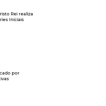
isto Rei realiza
es Iniciais
rcado por
ivas