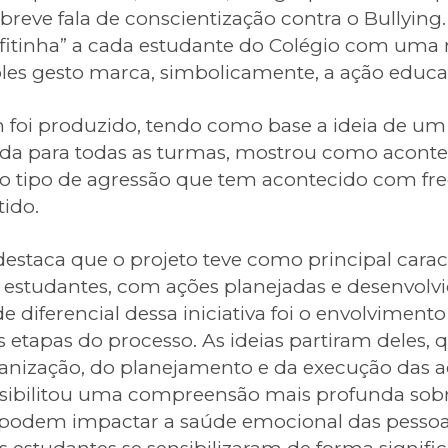
breve fala de conscientização contra o Bullyin
fitinha” a cada estudante do Colégio com um
ples gesto marca, simbolicamente, a ação educat
oi produzido, tendo como base a ideia de um 
ida para todas as turmas, mostrou como aconte
vo tipo de agressão que tem acontecido com fr
ido.
destaca que o projeto teve como principal caract
estudantes, com ações planejadas e desenvolvi
e diferencial dessa iniciativa foi o envolviment
 etapas do processo. As ideias partiram deles, 
anização, do planejamento e da execução das a
ibilitou uma compreensão mais profunda sobr
odem impactar a saúde emocional das pessoas