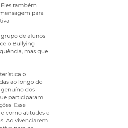
g. Eles também
a mensagem para
iva.
grupo de alunos.
ce o Bullying
equência, mas que
erística o
das ao longo do
o genuíno dos
que participaram
ções. Esse
e como atitudes e
. Ao vivenciarem