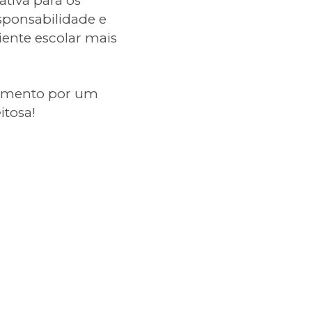
ativa para os
sponsabilidade e
ente escolar mais
vimento por um
itosa!