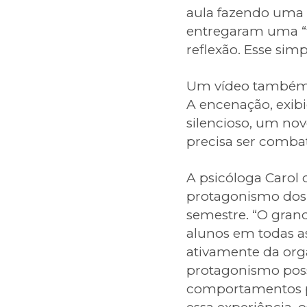
aula fazendo uma 
entregaram uma “
reflexão. Esse sim
Um vídeo também f
A encenação, exib
silencioso, um no
precisa ser combat
A psicóloga Carol 
protagonismo dos 
semestre. “O grand
alunos em todas as
ativamente da org
protagonismo poss
comportamentos p