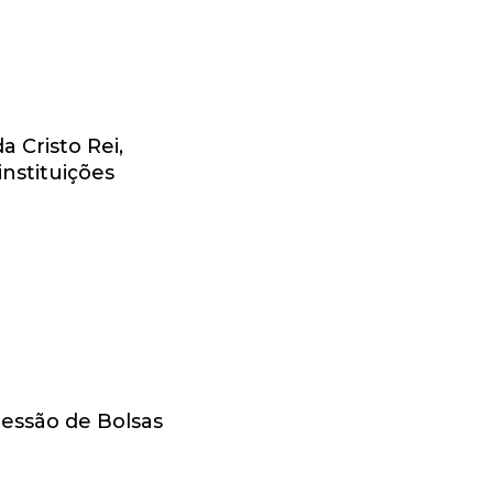
LADAS
a Cristo Rei,
nstituições
ONAL
essão de Bolsas