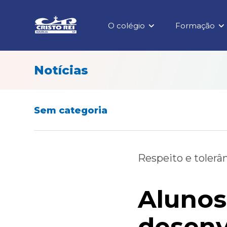
O colégio
Formação
Notícias
Sem categoria
Respeito e tolerâ
Alunos
desenv