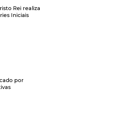
isto Rei realiza
es Iniciais
rcado por
ivas