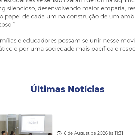
s estudantes se sensibilizaram de forma signific
ng silencioso, desenvolvendo maior empatia, re
 o papel de cada um na construção de um ambi
toso.”
amílias e educadores possam se unir nesse mo
tico e por uma sociedade mais pacífica e respe
Últimas Notícias
TURMAS DA TARDE
6 de August de 2026 às 11:31