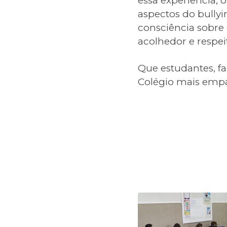
essa experiência, o
aspectos do bullyi
consciência sobre
acolhedor e respei
Que estudantes, f
Colégio mais empá